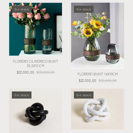
Sin stock
Sin stock
FLORERO CILINDRICO BUKIT
25,5X12 CM
$22.000,00
$55.000,00
FLORERO BUKIT 14X19CM
$22.000,00
$55.000,00
Sin stock
Sin stock