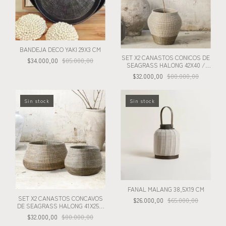
BANDEJA DECO YAKI 29X3 CM
SET X2 CANASTOS CONICOS DE
$34.000,00
$85.000,00
SEAGRASS HALONG 42X40 /
26X28 CM
$32.000,00
$80.000,00
Sin stock
Sin stock
FANAL MALANG 38,5X19 CM
SET X2 CANASTOS CONCAVOS
$26.000,00
$65.000,00
DE SEAGRASS HALONG 41X25 /
28X22 CM
$32.000,00
$80.000,00