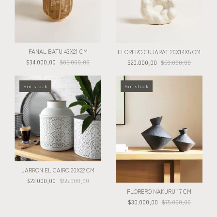
FANAL BATU 43X21 CM
FLORERO GUJARAT 20X14X5 CM
$34.000,00
$85.000,00
$20.000,00
$50.000,00
Sin stock
Sin stock
JARRON EL CAIRO 20X22 CM
$22.000,00
$55.000,00
FLORERO NAKURU 17 CM
$30.000,00
$75.000,00