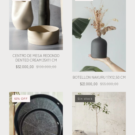
CENTRO DE MESA REDONDO
DENTED CREAM 25X11 CM
$52.000,00
$130.000,00
BOTELLON NAKURU 17X12,50 CM
$22.000,00
$55.000,00
60
%
OFF
Sin stock