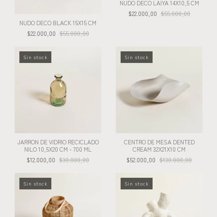
NUDO DECO LAIYA 14X10,5 CM
$22.000,00
$55.000,00
NUDO DECO BLACK 15X15 CM
$22.000,00
$55.000,00
Sin stock
Sin stock
JARRON DE VIDRIO RECICLADO
CENTRO DE MESA DENTED
NILO 10,5X20 CM - 700 ML
CREAM 32X21X10 CM
$12.000,00
$30.000,00
$52.000,00
$130.000,00
Sin stock
Sin stock