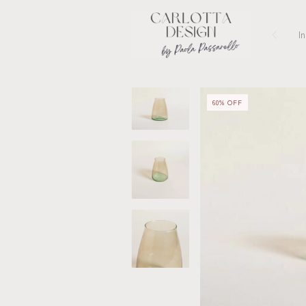
In
60
%
OFF