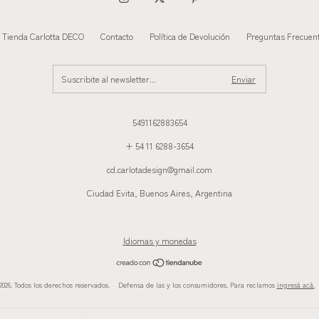
Tienda Carlotta DECO
Contacto
Política de Devolución
Preguntas Frecuen
5491162883654
+ 54 11 6288-3654
cd.carlotadesign@gmail.com
Ciudad Evita, Buenos Aires, Argentina
Idiomas y monedas
026. Todos los derechos reservados.
Defensa de las y los consumidores. Para reclamos
ingresá acá.