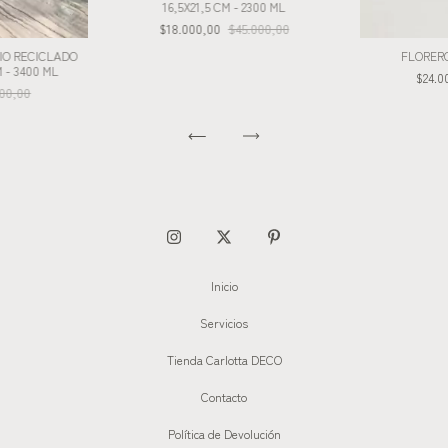
16,5X21,5 CM - 2300 ML
$18.000,00
$45.000,00
IO RECICLADO
FLORERO
 - 3400 ML
$24.0
000,00
Inicio
Servicios
Tienda Carlotta DECO
Contacto
Política de Devolución